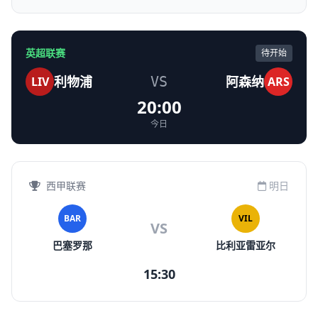
英超联赛
待开始
利物浦
VS
阿森纳
LIV
ARS
20:00
今日
西甲联赛
明日
BAR
VIL
VS
巴塞罗那
比利亚雷亚尔
15:30