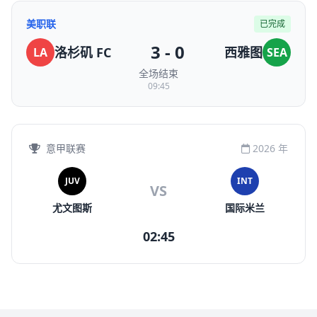
美职联
已完成
3 - 0
洛杉矶 FC
西雅图
LA
SEA
全场结束
09:45
意甲联赛
2026 年
JUV
INT
VS
尤文图斯
国际米兰
02:45